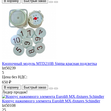
В корзину
Быстрый заказ
Кнопочный модуль MTD210B Sigma красная подсветка
lzt50239
5
Цена без НДС:
650 ₽
В корзину
Быстрый заказ
Лидер продаж!
Корпус нажимного элемента Eurolift MX-fixtures Schindler
lzt50108
25