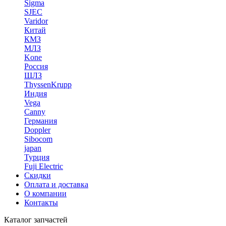
Sigma
SJEC
Varidor
Китай
КМЗ
МЛЗ
Kone
Россия
ЩЛЗ
ThyssenKrupp
Индия
Vega
Canny
Германия
Doppler
Sibocom
japan
Турция
Fuji Electric
Скидки
Оплата и доставка
О компании
Контакты
Каталог запчастей