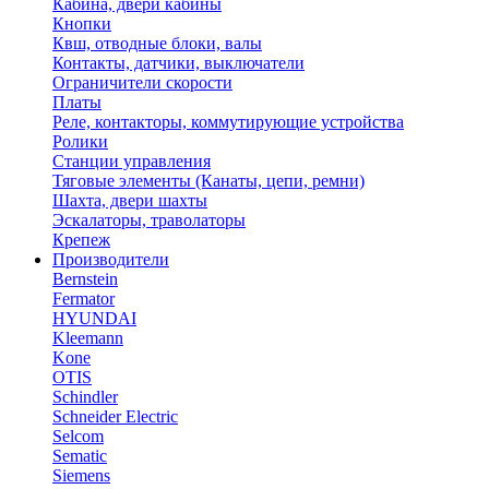
Кабина, двери кабины
Кнопки
Квш, отводные блоки, валы
Контакты, датчики, выключатели
Ограничители скорости
Платы
Реле, контакторы, коммутирующие устройства
Ролики
Станции управления
Тяговые элементы (Канаты, цепи, ремни)
Шахта, двери шахты
Эскалаторы, траволаторы
Крепеж
Производители
Bernstein
Fermator
HYUNDAI
Kleemann
Kone
OTIS
Schindler
Schneider Electric
Selcom
Sematic
Siemens