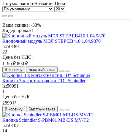
По умолчанию
Название
Цена
Ваша скидка: -33%
Лидер продаж!
Кнопочный модуль МЭЛ STEP EB410 1.04.9870
lzt50189
22
Цена без НДС:
1195 ₽
800 ₽
В корзину
Быстрый заказ
Кнопка 3-х контактная тип "D" Schindler
lzt50091
1
Цена без НДС:
2599 ₽
В корзину
Быстрый заказ
Кнопка Schindler S-PBM01 MB-DS MV-T2
lzt50107
14