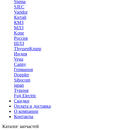
Sigma
SJEC
Varidor
Китай
КМЗ
МЛЗ
Kone
Россия
ЩЛЗ
ThyssenKrupp
Индия
Vega
Canny
Германия
Doppler
Sibocom
japan
Турция
Fuji Electric
Скидки
Оплата и доставка
О компании
Контакты
Каталог запчастей