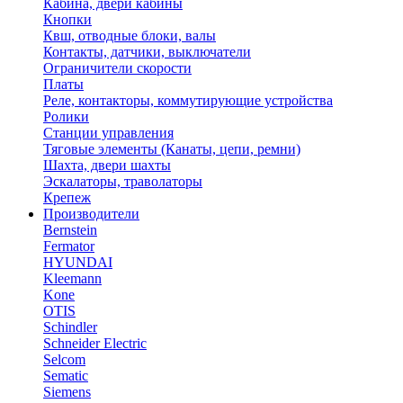
Кабина, двери кабины
Кнопки
Квш, отводные блоки, валы
Контакты, датчики, выключатели
Ограничители скорости
Платы
Реле, контакторы, коммутирующие устройства
Ролики
Станции управления
Тяговые элементы (Канаты, цепи, ремни)
Шахта, двери шахты
Эскалаторы, траволаторы
Крепеж
Производители
Bernstein
Fermator
HYUNDAI
Kleemann
Kone
OTIS
Schindler
Schneider Electric
Selcom
Sematic
Siemens