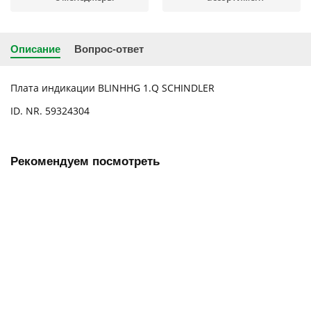
Описание
Вопрос-ответ
Плата индикации BLINHHG 1.Q SCHINDLER
ID. NR. 59324304
Рекомендуем посмотреть
Плата вызывного поста SCHINDLER LOP GS300 P-1BFL
lzt50139
15
Цена с НДС: