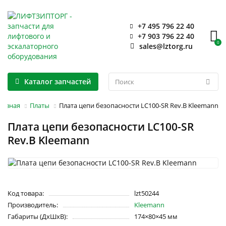
+7 495 796 22 40
+7 903 796 22 40
0
sales@lztorg.ru
Каталог запчастей
лавная
Платы
Плата цепи безопасности LC100-SR Rev.B Kleemann
Плата цепи безопасности LC100-SR
Rev.B Kleemann
Код товара:
lzt50244
Производитель:
Kleemann
Габариты (ДхШхВ):
174×80×45 мм