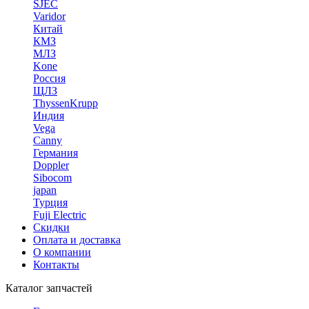
SJEC
Varidor
Китай
КМЗ
МЛЗ
Kone
Россия
ЩЛЗ
ThyssenKrupp
Индия
Vega
Canny
Германия
Doppler
Sibocom
japan
Турция
Fuji Electric
Скидки
Оплата и доставка
О компании
Контакты
Каталог запчастей