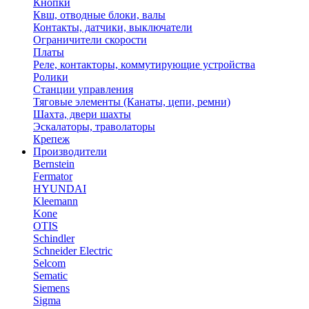
Кнопки
Квш, отводные блоки, валы
Контакты, датчики, выключатели
Ограничители скорости
Платы
Реле, контакторы, коммутирующие устройства
Ролики
Станции управления
Тяговые элементы (Канаты, цепи, ремни)
Шахта, двери шахты
Эскалаторы, траволаторы
Крепеж
Производители
Bernstein
Fermator
HYUNDAI
Kleemann
Kone
OTIS
Schindler
Schneider Electric
Selcom
Sematic
Siemens
Sigma