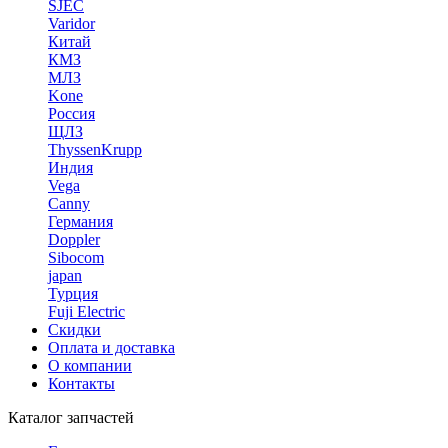
SJEC
Varidor
Китай
КМЗ
МЛЗ
Kone
Россия
ЩЛЗ
ThyssenKrupp
Индия
Vega
Canny
Германия
Doppler
Sibocom
japan
Турция
Fuji Electric
Скидки
Оплата и доставка
О компании
Контакты
Каталог запчастей