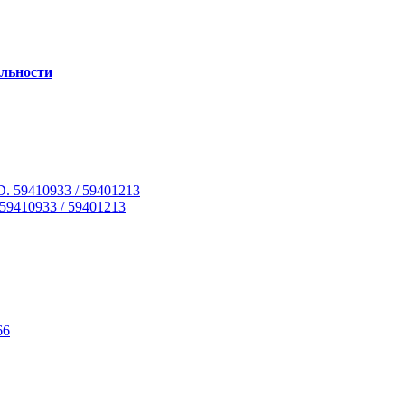
льности
59410933 / 59401213