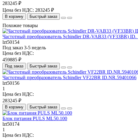
283245 ₽
Цена без НДС: 283245 ₽
В корзину
Быстрый заказ
Похожие товары
Частотный преобразователь Schindler DR-VAB33 (VF33BR) ID. 
lzt50154
Под заказ 3-5 недель
Цена без НДС:
459885 ₽
Под заказ
Быстрый заказ
Частотный преобразователь Schindler VF22BR ID.NR.59401066
lzt50156
1
Цена без НДС:
283245 ₽
В корзину
Быстрый заказ
Блок питания PULS ML50.100
lzt50174
1
Цена без НДС: