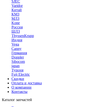
SJEC
Varidor
Китай
КМЗ
МЛЗ
Kone
Россия
ЩЛЗ
ThyssenKrupp
Индия
Vega
Canny
Германия
Doppler
Sibocom
japan
Турция
Fuji Electric
Скидки
Оплата и доставка
О компании
Контакты
Каталог запчастей