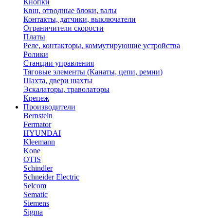
Кнопки
Квш, отводные блоки, валы
Контакты, датчики, выключатели
Ограничители скорости
Платы
Реле, контакторы, коммутирующие устройства
Ролики
Станции управления
Тяговые элементы (Канаты, цепи, ремни)
Шахта, двери шахты
Эскалаторы, траволаторы
Крепеж
Производители
Bernstein
Fermator
HYUNDAI
Kleemann
Kone
OTIS
Schindler
Schneider Electric
Selcom
Sematic
Siemens
Sigma