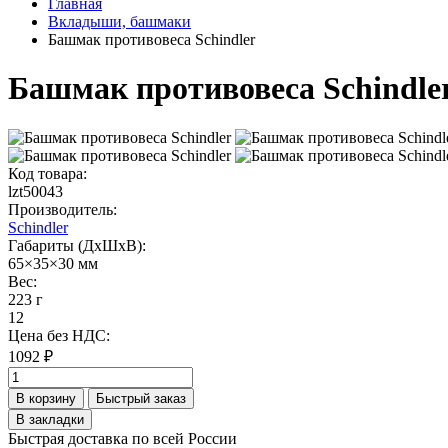
Главная
Вкладыши, башмаки
Башмак противовеса Schindler
Башмак противовеса Schindle
Код товара:
lzt50043
Производитель:
Schindler
Габариты (ДхШхВ):
65×35×30 мм
Вес:
223 г
12
Цена без НДС:
1092 ₽
В корзину
Быстрый заказ
В закладки
Быстрая доставка по всей России