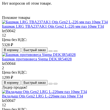
Нет вопросов об этом товаре.
Похожие товары
Башмак LRG TBA237AK1 Otis Gen2 L-226 мм паз 10мм Т34
lzt50042
12
Цена без НДС:
5328 ₽
В корзину
Быстрый заказ
Башмак противовеса Sigma DEK3R54028
lzt50044
2
Цена без НДС:
1299 ₽
В корзину
Быстрый заказ
Лидер продаж!
Вкладыш Otis Gen2 LRG L-226мм паз 10мм Т34
lzt50047
12
Цена без НДС: